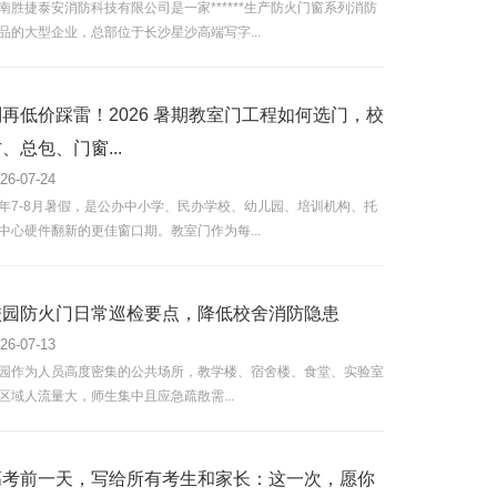
南胜捷泰安消防科技有限公司是一家******生产防火门窗系列消防
品的大型企业，总部位于长沙星沙高端写字...
别再低价踩雷！2026 暑期教室门工程如何选门，校
、总包、门窗...
26-07-24
年7-8月暑假，是公办中小学、民办学校、幼儿园、培训机构、托
中心硬件翻新的更佳窗口期。教室门作为每...
校园防火门日常巡检要点，降低校舍消防隐患
26-07-13
园作为人员高度密集的公共场所，教学楼、宿舍楼、食堂、实验室
区域人流量大，师生集中且应急疏散需...
高考前一天，写给所有考生和家长：这一次，愿你