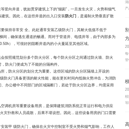
湖
产
等竖向井道，犹如贯穿建筑上下的“烟囱”，一旦发生火灾，火势和烟气
栋建筑。因此，在这些井道的出入口安装
防火门
，是遏制火势垂直扩散
要保持非常安 全。此处通常安装乙级防火门，其耐火低值不低于
入楼梯间，确保逃生通道的畅通。而对于管道井、电缆井等，由于内部多为
方
.50h），可很好的阻断井道内的小火蔓延至其他区域。
20
每
筑会按照规范划分多个防火分区，每个防火分区之间通过防火墙、防火
管
时，防火门便成为了不能的分隔构件。
场所，防火分区的划分尤为重要。这些区域的防火分区隔墙上开设的
为甲 级防火门具备更强的耐火性能，能在更长时间内抵御火势冲击，为消防
门、办公楼中不同部门的区域隔断门，若处于防火分区边界，均需采用
20
校
等
风空调机房等重要设备用房，是保障建筑消防系统正常运行和电力供应
响火灾扑救和人员疏散，后果不堪设想。因此，这些设备用房的门口需要
安装甲 级防火门，确保在火灾中控制室不受火势和烟气影响，工作人