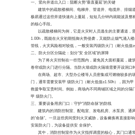
一、竖向井道出入口：阻断火势“垂直蔓延”的关键
建筑中的疏散楼梯间、电梯井、管道井、电缆井、排烟道
极易通过这些井道快速向上蔓延，短短几分钟内就能波及整
的核心手段。
以疏散楼梯间为例，它是火灾时人员逃生的主要通道，需
1.00h，既能在火灾初期抵御火势侵袭，又能防止烟气涌
管线，火灾风险相对较低，一般安装丙级防火门（耐火低值≥0
二、防火分区分隔处：划分“安 全区域”的屏障
为了将火灾控制在一些范围内，避免其大面积蔓延，建
卷帘或防火门进行分隔。当防火墙或防火隔墙需要开设洞口
在商场、超市、大型办公楼等人员密集或可燃物较多的
门，通常需要安装甲 级防火门（耐火低值≥1.50h），因
救援争取宝贵时间。例如，商场内不同商铺区域之间的分隔
甲 级防火门。
三、重要设备用房门口：守护“消防命脉”的防线
建筑内的消防控制室、配电室、发电机房、水泵房、通
的“命脉”。一旦这些房间受到火灾威胁，设备瘫痪将直接影
安装防火门，为设备提供安 全保护。
其中，消防控制室作为火灾指挥调度的核心，其门口通常