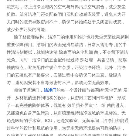
流扰动，防止洁净区域内的空气与外界污浊空气混合，减少灰尘
扩散。部分洁净门还会配备闭门器和自动感应装置，避免人为开
关门时的疏忽导致密封不严，确保门体始终处于关闭密封状态，
减少外界污染的可能。
除了材质和结构，洁净门的使用和维护也对无尘无菌效果起到
重要保障作用。洁净门的表面光滑易清洁，日常只需用专 用的中
性清洁剂擦拭，就能快速清 除表面的灰尘和细 菌，不会留下清洁
死角。同时，洁净门的五金配件经过特 殊处理，具备防锈、防腐
蚀的特点，避免配件生锈产生杂质，污染洁净环境。此外，洁净
门的安装也有严格要求，安装过程中会确保门体垂直、缝隙均
匀，避免因安装不当导致密封不严，影响无尘无菌效果。
相较于普通门，
洁净门
的每一个设计细节都围绕“无尘无菌”展
开，从材质的选择到结构的设计，从密封工艺到日常维护，形成
了一套完整的防护体系，既能有 效阻挡外界灰尘、细 菌的进入，
又能避免自身产生污染，从而稳定维持洁净区域的环境标准。无
论是医院的手术室、ICU，还是实验室、无菌车间，洁净门都能通
过科学的设计和规范的使用，为无尘无菌环境提供可靠的防护，
保障相关工作的顺利开展，避免因环境污染影响产品质量或医 疗