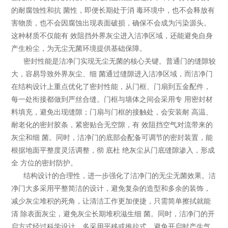
的耐腐蚀性和抗 菌性，即便长期处于消 毒环境中，也不会释放有
害物质，也不会因腐蚀出现表面破损，确保不会成为污染源头。
这种材质不仅能有 效阻挡外界灰尘进入洁净区域，还能避免自身
产生粉尘，为无尘无菌环境提供基础保障。
密封性能是洁净门实现无尘无菌的核心关键。普通门的缝隙较
大，容易导致外界灰尘、细 菌通过缝隙进入洁净区域，而洁净门
在结构设计上重点优化了密封性能，从门框、门扇到五金配件，
每一处衔接都做到严丝合缝。门框与墙体之间会采用专 用密封材
料填充，避免出现缝隙；门扇与门框的接触处，会安装耐 高温、
耐老化的密封胶条，紧密贴合无空隙，有 效阻挡空气对流带来的
灰尘和细 菌。同时，洁净门的底部会配备可调节的密封装置，能
根据地面平整度灵活调整，彻 底杜 绝灰尘从门底缝隙渗入，形成
全 方位的密封防护。
结构设计的合理性，进一步强化了洁净门的无尘无菌效果。洁
净门大多采用平整简洁的设计，避免复杂的造型和多余的装饰，
减少灰尘堆积的死角，让清洁工作更加便捷，只需简单擦拭就能
清 除表面灰尘，避免灰尘长期堆积滋生细 菌。同时，洁净门的开
启方式经过科学设计，多采用平移或推拉式，避免开启时产生气